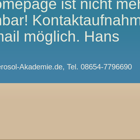
mepage ist nicht me
hbar! Kontaktaufnah
ail möglich. Hans
m
osol-Akademie.de, Tel. 08654-7796690