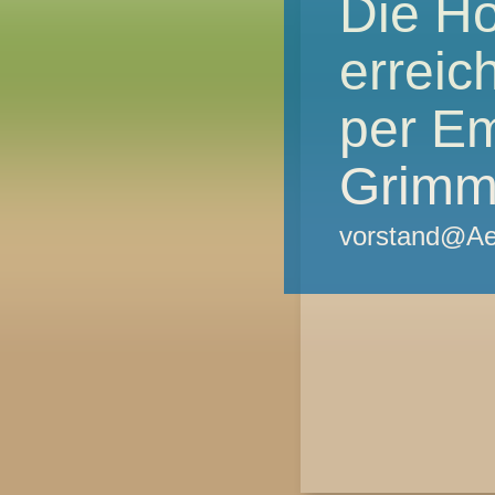
Die Ho
erreic
per Em
Grim
vorstand@Aer