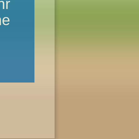
hr
me